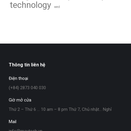
technology
wed
Thông tin liên hệ
Điện thoại
(+84) 2873 040 030
Giờ mở cửa
Thứ 2 – Thứ 6 … 10 am – 8 pm Thứ 7, Chủ nhật… Nghỉ
Mail
info@maytech.vn