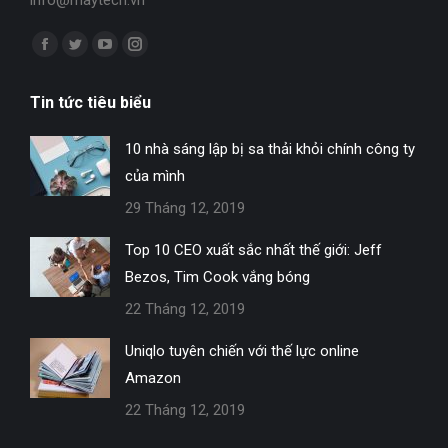
Find us on:
Facebook
Twitter
YouTube
Instagram
page
page
page
page
Tin tức tiêu biểu
opens
opens
opens
opens
in
in
in
in
10 nhà sáng lập bị sa thải khỏi chính công ty
new
new
new
new
của mình
window
window
window
window
29 Tháng 12, 2019
Top 10 CEO xuất sắc nhất thế giới: Jeff
Bezos, Tim Cook vắng bóng
22 Tháng 12, 2019
Uniqlo tuyên chiến với thế lực online
Amazon
22 Tháng 12, 2019