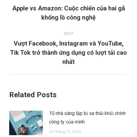
navigation
Apple vs Amazon: Cuộc chiến của hai gã
Previous
khổng lồ công nghệ
post:
NEXT
Vượt Facebook, Instagram và YouTube,
Next
Tik Tok trở thành ứng dụng có lượt tải cao
post:
nhất
Related Posts
10 nhà sáng lập bị sa thải khỏi chính
công ty của mình
29 Tháng 12, 2019