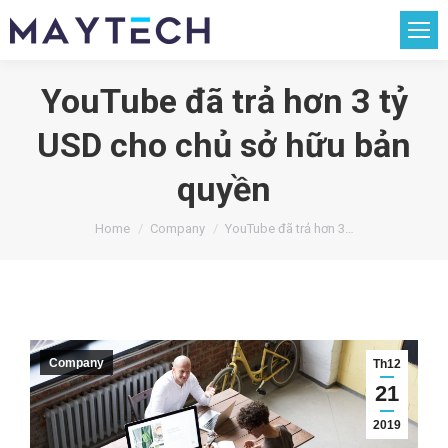
YouTube đã trả hơn 3 tỷ
USD cho chủ sở hữu bản
quyền
You are here:
Home
Company
YouTube đã trả hơn 3…
Company
Th12
21
2019