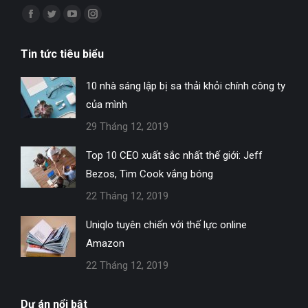
Find us on:
Facebook
Twitter
YouTube
Instagram
page
page
page
page
Tin tức tiêu biểu
opens
opens
opens
opens
in
in
in
in
10 nhà sáng lập bị sa thải khỏi chính công ty
new
new
new
new
của mình
window
window
window
window
29 Tháng 12, 2019
Top 10 CEO xuất sắc nhất thế giới: Jeff
Bezos, Tim Cook vắng bóng
22 Tháng 12, 2019
Uniqlo tuyên chiến với thế lực online
Amazon
22 Tháng 12, 2019
Dự án nổi bật