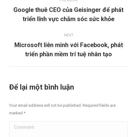
navigation
Google thuê CEO của Geisinger để phát
Previous
triển lĩnh vực chăm sóc sức khỏe
project:
NEXT
Microsoft liên minh với Facebook, phát
Next
triển phần mềm trí tuệ nhân tạo
project:
Để lại một bình luận
Your email address will not be published. Required fields are
marked
*
Comment