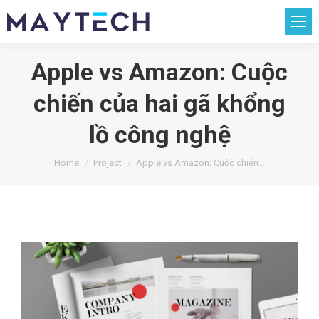
Apple vs Amazon: Cuộc
chiến của hai gã khổng
lồ công nghệ
You are here:
Home
Project
Apple vs Amazon: Cuộc chiến…