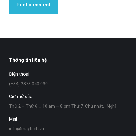
Post comment
Thông tin liên hệ
Điện thoại
(+84) 2873 040 030
Giờ mở cửa
Thứ 2 – Thứ 6 … 10 am – 8 pm Thứ 7, Chủ nhật… Nghỉ
Mail
info@maytech.vn