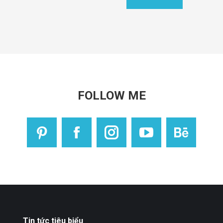
FOLLOW ME
Trang
Facebook
Instagram
YouTube
Behan
Mẫu
Tin tức tiêu biểu