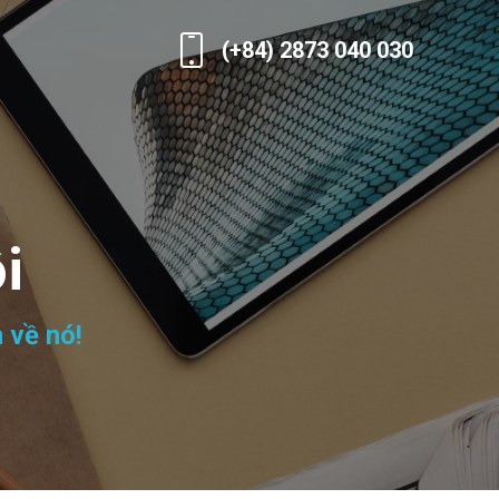
(+84) 2873 040 030
i
 về nó!