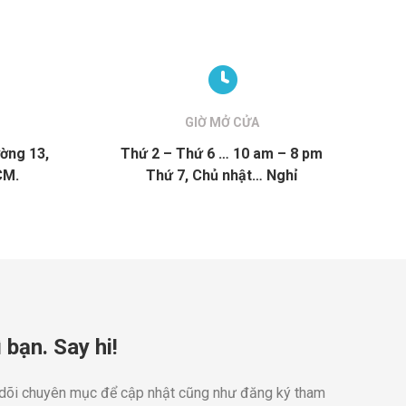
GIỜ MỞ CỬA
ờng 13,
Thứ 2 – Thứ 6 … 10 am – 8 pm
CM.
Thứ 7, Chủ nhật… Nghỉ
 bạn. Say hi!
 dõi chuyên mục để cập nhật cũng như đăng ký tham