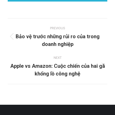
Project
PREVIOUS
navigation
Bảo vệ trước những rủi ro của trong
Previous
doanh nghiệp
project:
NEXT
Apple vs Amazon: Cuộc chiến của hai gã
Next
khổng lồ công nghệ
project: