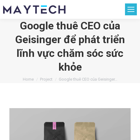
Google thuê CEO của
Geisinger để phát triển
lĩnh vực chăm sóc sức
khỏe
You are here:
Home
Project
Google thuê CEO của Geisinger…