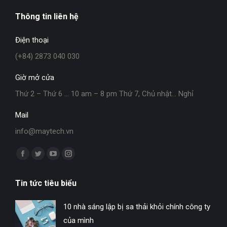
Thông tin liên hệ
Điện thoại
(+84) 2873 040 030
Giờ mở cửa
Thứ 2 – Thứ 6 … 10 am – 8 pm Thứ 7, Chủ nhật… Nghỉ
Mail
info@maytech.vn
Find us on:
Facebook
Twitter
YouTube
Instagram
page
page
page
page
Tin tức tiêu biểu
opens
opens
opens
opens
in
in
in
in
10 nhà sáng lập bị sa thải khỏi chính công ty
new
new
new
new
của mình
window
window
window
window