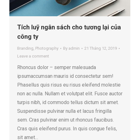
Tích luỹ ngân sách cho tương lại của
công ty
Branding
,
Photography
By
admin
21 Tháng 12, 2019
Leave a comment
Rhoncus dolor – semper malesuada
ipsumaccumsan mauris id consectetur sem!
Phasellus quis risus eu risus eleifend molestie
non ac nulla. Nullam et volutpat elit. Fusce auctor
turpis nibh, id commodo tellus dictum sit amet.
Suspendisse pulvinar nulla et lacus fringilla
sem. Cras pulvinar enim ut rhoncus faucibus.
Cras quis eleifend purus. In quis congue felis,
sit amet…