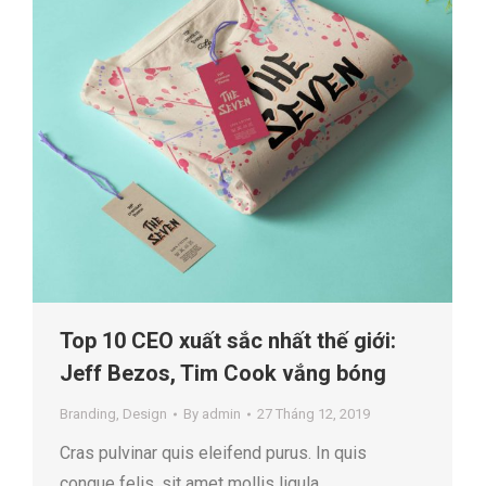
Top 10 CEO xuất sắc nhất thế giới:
Jeff Bezos, Tim Cook vắng bóng
Branding
,
Design
By
admin
27 Tháng 12, 2019
Cras pulvinar quis eleifend purus. In quis
congue felis, sit amet mollis ligula.