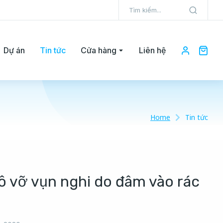
Dự án
Tin tức
Cửa hàng
Liên hệ
Home
Tin tức
Xô vỡ vụn nghi do đâm vào rác