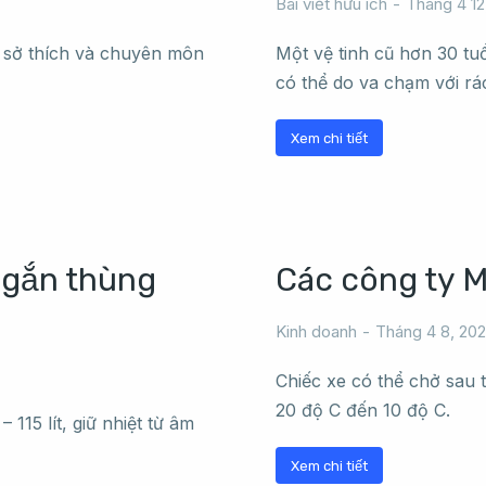
Bài viết hữu ích
Tháng 4 12
ó sở thích và chuyên môn
Một vệ tinh cũ hơn 30 tu
có thể do va chạm với rác
Xem chi tiết
ó gắn thùng
Các công ty M
Kinh doanh
Tháng 4 8, 20
Chiếc xe có thể chở sau th
20 độ C đến 10 độ C.
 115 lít, giữ nhiệt từ âm
Xem chi tiết