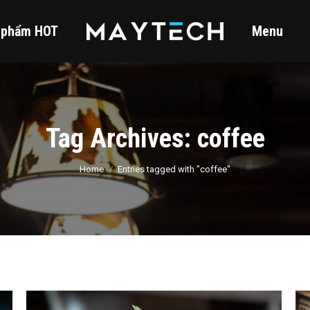
 phẩm HOT
Menu
Tag Archives:
coffee
You are here:
Home
Entries tagged with "coffee"